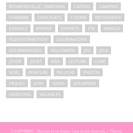
BOXMENSUELLE; UNBOXING
CADEAU
CAMPING
CHAMBRE
CHOCOLATS
CUISINE
DECOUVERTE
ENFANCE
ENFANT
ENFANTS
ETE
FAMILLE
FIZZYDISTRIBUTION
GOURMANDISE
GOURMANDISES
HALLOWEEN
JEU
JEUX
JOUER
JOUET
KIDS
LECTURE
LIVRE
NOEL
PEINTURE
PELUCHE
PHOTOS
PÂQUES
SOIN
SOINS
SOUVENIRS
UNBOXING
VACANCES
© COPYRIGHT - Maman et sa chipie, Tous droits réservés.
|
Theme: