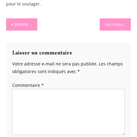
pour le soulager.
Navigation
Mettre en scène sa grossesse pour de jolis souvenirs
Les nouveautés Gründ Jeunesse.
de
l’article
Laisser un commentaire
Votre adresse e-mail ne sera pas publiée.
Les champs
obligatoires sont indiqués avec
*
Commentaire
*