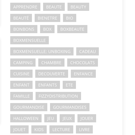
APPRENDRE
BEAUTE
BEAUTY
BEAUTÉ
BIENETRE
BIO
BONBONS
BOX
BOXBEAUTE
BOXMENSUELLE
BOXMENSUELLE; UNBOXING
CADEAU
CAMPING
CHAMBRE
CHOCOLATS
CUISINE
DECOUVERTE
ENFANCE
ENFANT
ENFANTS
ETE
FAMILLE
FIZZYDISTRIBUTION
GOURMANDISE
GOURMANDISES
HALLOWEEN
JEU
JEUX
JOUER
JOUET
KIDS
LECTURE
LIVRE