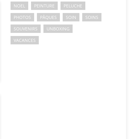
NOEL
PEINTURE
PELUCHE
PHOTOS
PÂQUES
SOIN
SOINS
SOUVENIRS
UNBOXING
VACANCES