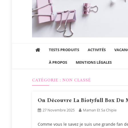
Maman et sa chipie
Blog Parental Lifestyle Sorties Famille
TESTS PRODUITS
ACTIVITÉS
VACANC
À PROPOS
MENTIONS LÉGALES
CATÉGORIE :
NON CLASSÉ
On Découvre La Biotyfull Box Du
27 Novembre 2025
Maman Et Sa Chipie
Comme vous le savez je suis une grande fan de