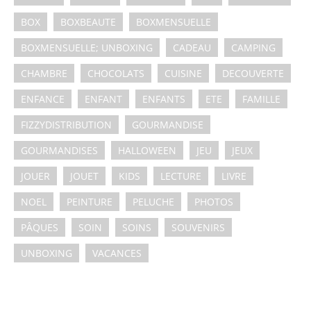
BOX
BOXBEAUTE
BOXMENSUELLE
BOXMENSUELLE; UNBOXING
CADEAU
CAMPING
CHAMBRE
CHOCOLATS
CUISINE
DECOUVERTE
ENFANCE
ENFANT
ENFANTS
ETE
FAMILLE
FIZZYDISTRIBUTION
GOURMANDISE
GOURMANDISES
HALLOWEEN
JEU
JEUX
JOUER
JOUET
KIDS
LECTURE
LIVRE
NOEL
PEINTURE
PELUCHE
PHOTOS
PÂQUES
SOIN
SOINS
SOUVENIRS
UNBOXING
VACANCES