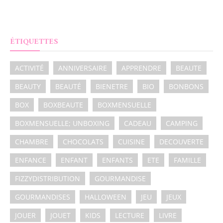
ÉTIQUETTES
ACTIVITÉ
ANNIVERSAIRE
APPRENDRE
BEAUTE
BEAUTY
BEAUTÉ
BIENETRE
BIO
BONBONS
BOX
BOXBEAUTE
BOXMENSUELLE
BOXMENSUELLE; UNBOXING
CADEAU
CAMPING
CHAMBRE
CHOCOLATS
CUISINE
DECOUVERTE
ENFANCE
ENFANT
ENFANTS
ETE
FAMILLE
FIZZYDISTRIBUTION
GOURMANDISE
GOURMANDISES
HALLOWEEN
JEU
JEUX
JOUER
JOUET
KIDS
LECTURE
LIVRE