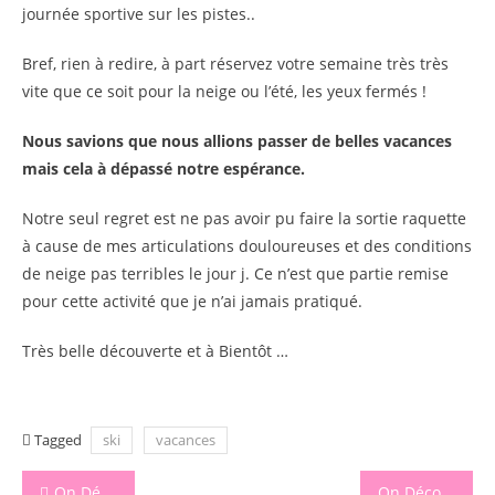
journée sportive sur les pistes..
Bref, rien à redire, à part réservez votre semaine très très
vite que ce soit pour la neige ou l’été, les yeux fermés !
Nous savions que nous allions passer de belles vacances
mais cela à dépassé notre espérance.
Notre seul regret est ne pas avoir pu faire la sortie raquette
à cause de mes articulations douloureuses et des conditions
de neige pas terribles le jour j. Ce n’est que partie remise
pour cette activité que je n’ai jamais pratiqué.
Très belle découverte et à Bientôt …
Tagged
ski
vacances
Navigation
On Découvre La Biotyfull Box Du Mois De Février
On Découvre La Biotyfull Box Du Mois De Mars