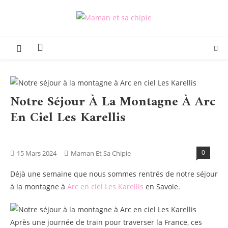
Skip
to
Maman et sa chipie
Blog Parental Lifestyle Sorties Famille
content
Notre Séjour À La Montagne À Arc
En Ciel Les Karellis
Blog
Tests Produits
Vacances - Sorties
0
15 Mars 2024
Maman Et Sa Chipie
Déjà une semaine que nous sommes rentrés de notre séjour
à la montagne à
Arc en ciel Les Karellis
en Savoie.
Après une journée de train pour traverser la France, ces