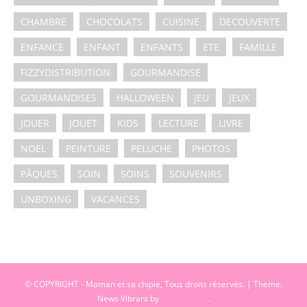
CHAMBRE
CHOCOLATS
CUISINE
DECOUVERTE
ENFANCE
ENFANT
ENFANTS
ETE
FAMILLE
FIZZYDISTRIBUTION
GOURMANDISE
GOURMANDISES
HALLOWEEN
JEU
JEUX
JOUER
JOUET
KIDS
LECTURE
LIVRE
NOEL
PEINTURE
PELUCHE
PHOTOS
PÂQUES
SOIN
SOINS
SOUVENIRS
UNBOXING
VACANCES
© COPYRIGHT - Maman et sa chipie, Tous droits réservés.
|
Theme:
News Vibrant by
CodeVibrant
.