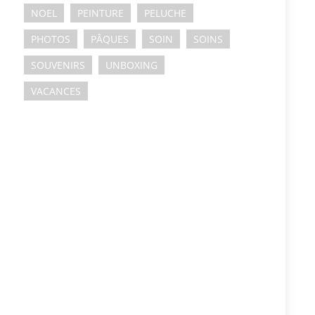
NOEL
PEINTURE
PELUCHE
PHOTOS
PÂQUES
SOIN
SOINS
SOUVENIRS
UNBOXING
VACANCES