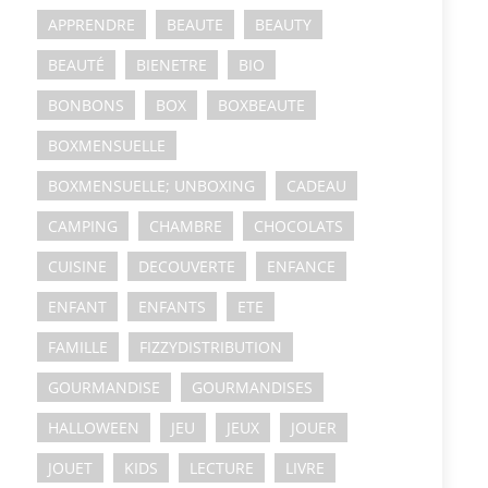
APPRENDRE
BEAUTE
BEAUTY
BEAUTÉ
BIENETRE
BIO
BONBONS
BOX
BOXBEAUTE
BOXMENSUELLE
BOXMENSUELLE; UNBOXING
CADEAU
CAMPING
CHAMBRE
CHOCOLATS
CUISINE
DECOUVERTE
ENFANCE
ENFANT
ENFANTS
ETE
FAMILLE
FIZZYDISTRIBUTION
GOURMANDISE
GOURMANDISES
HALLOWEEN
JEU
JEUX
JOUER
JOUET
KIDS
LECTURE
LIVRE