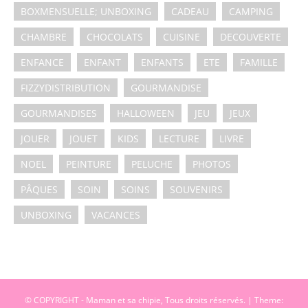
BOXMENSUELLE; UNBOXING
CADEAU
CAMPING
CHAMBRE
CHOCOLATS
CUISINE
DECOUVERTE
ENFANCE
ENFANT
ENFANTS
ETE
FAMILLE
FIZZYDISTRIBUTION
GOURMANDISE
GOURMANDISES
HALLOWEEN
JEU
JEUX
JOUER
JOUET
KIDS
LECTURE
LIVRE
NOEL
PEINTURE
PELUCHE
PHOTOS
PÂQUES
SOIN
SOINS
SOUVENIRS
UNBOXING
VACANCES
© COPYRIGHT - Maman et sa chipie, Tous droits réservés.
|
Theme: