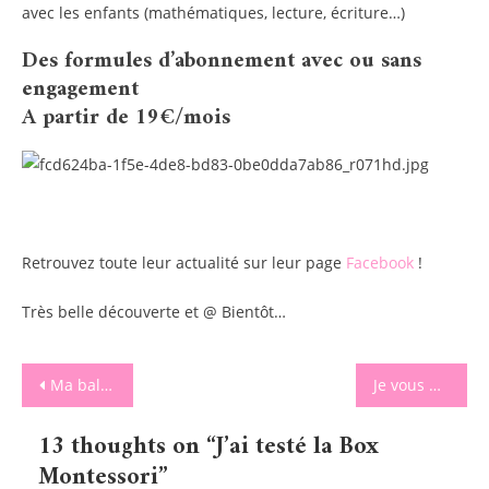
avec les enfants (mathématiques, lecture, écriture…)
Des formules d’abonnement avec ou sans
engagement
A partir de 19€/mois
Retrouvez toute leur actualité sur leur page
Facebook
!
Très belle découverte et @ Bientôt…
Navigation
Ma balance culinaire sans piles et écologique Little Balance
Je vous présente les cadeaux de la fête des pères de cette année avec Smartphoto
de
13 thoughts on “
J’ai testé la Box
l’article
Montessori
”