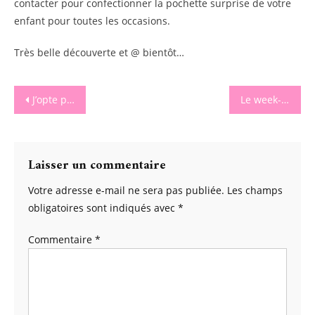
contacter pour confectionner la pochette surprise de votre
enfant pour toutes les occasions.
Très belle découverte et @ bientôt…
Navigation
J’opte pour la créativité zéro déchet de Maman Natur’elle
Le week-end on pâtisse avec Cuisine du Chef
de
l’article
Laisser un commentaire
Votre adresse e-mail ne sera pas publiée.
Les champs
obligatoires sont indiqués avec
*
Commentaire
*