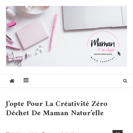
Skip
to
content
Maman et sa chipie
Blog Parental Lifestyle Sorties Famille
J’opte Pour La Créativité Zéro
Déchet De Maman Natur’elle
Activités
Blog
Tests Produits