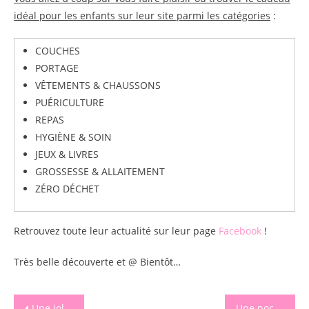
idéal pour les enfants sur leur site parmi les catégories
:
COUCHES
PORTAGE
VÊTEMENTS & CHAUSSONS
PUÉRICULTURE
REPAS
HYGIÈNE & SOIN
JEUX & LIVRES
GROSSESSE & ALLAITEMENT
ZÉRO DÉCHET
Retrouvez toute leur actualité sur leur page
Facebook
!
Très belle découverte et @ Bientôt…
Navigation
Une jolie créatrice pleine de gourmandises
Une pochette surprise enfant Instants d’inspiration