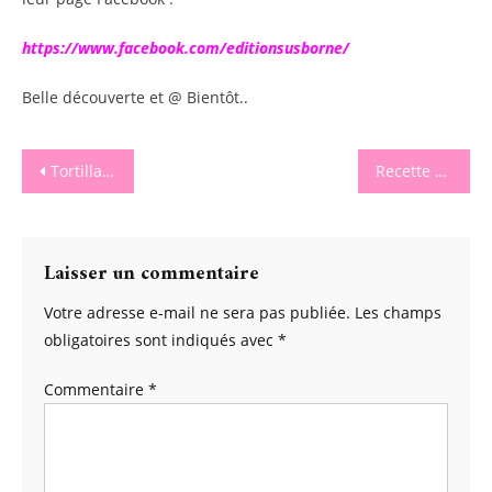
https://www.facebook.com/editionsusborne/
Belle découverte et @ Bientôt..
Navigation
Tortilla Coquillettes
Recette des lunettes aux fraises de France
de
l’article
Laisser un commentaire
Votre adresse e-mail ne sera pas publiée.
Les champs
obligatoires sont indiqués avec
*
Commentaire
*