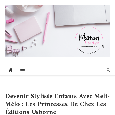
Skip
to
content
Maman et sa chipie
Blog Parental Lifestyle Sorties Famille
Devenir Styliste Enfants Avec Meli-
Mélo : Les Princesses De Chez Les
Éditions Usborne