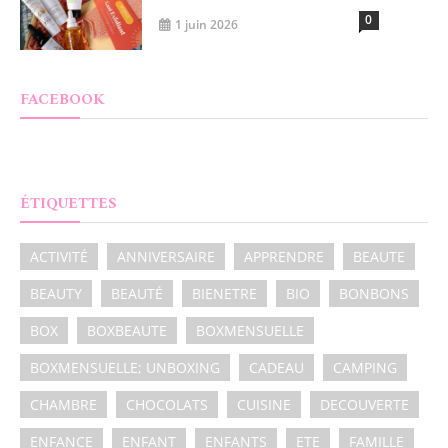
0
1 juin 2026
FACEBOOK
ÉTIQUETTES
ACTIVITÉ
ANNIVERSAIRE
APPRENDRE
BEAUTE
BEAUTY
BEAUTÉ
BIENETRE
BIO
BONBONS
BOX
BOXBEAUTE
BOXMENSUELLE
BOXMENSUELLE; UNBOXING
CADEAU
CAMPING
CHAMBRE
CHOCOLATS
CUISINE
DECOUVERTE
ENFANCE
ENFANT
ENFANTS
ETE
FAMILLE