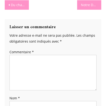
Navigation
Du changement dans la cuisine : comment en faire une pièce vraiment fonctionnelle ?
Notre Degusta Box Du Mois De Février 2023
de
l’article
Laisser un commentaire
Votre adresse e-mail ne sera pas publiée.
Les champs
obligatoires sont indiqués avec
*
Commentaire
*
Nom
*