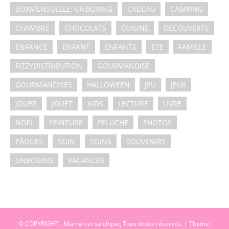
BOXMENSUELLE; UNBOXING
CADEAU
CAMPING
CHAMBRE
CHOCOLATS
CUISINE
DECOUVERTE
ENFANCE
ENFANT
ENFANTS
ETE
FAMILLE
FIZZYDISTRIBUTION
GOURMANDISE
GOURMANDISES
HALLOWEEN
JEU
JEUX
JOUER
JOUET
KIDS
LECTURE
LIVRE
NOEL
PEINTURE
PELUCHE
PHOTOS
PÂQUES
SOIN
SOINS
SOUVENIRS
UNBOXING
VACANCES
© COPYRIGHT - Maman et sa chipie, Tous droits réservés.
|
Theme: