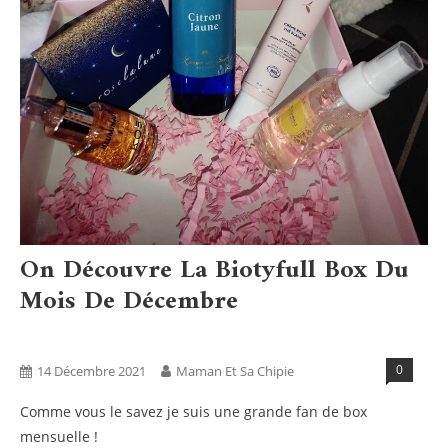
On Découvre La Biotyfull Box Du
Mois De Décembre
Bien Être
Bio
Blog
Boxs
Tests Produits
0
14 Décembre 2021
Maman Et Sa Chipie
Comme vous le savez je suis une grande fan de box
mensuelle !