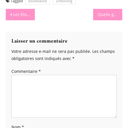
Tagged
boxbeauté
unboxing
Navigation
Les Klorofil s’invitent dans la baignoire
Quelle galette des rois choisir pour l’épiphanie ?
de
l’article
Laisser un commentaire
Votre adresse e-mail ne sera pas publiée.
Les champs
obligatoires sont indiqués avec
*
Commentaire
*
Nom
*