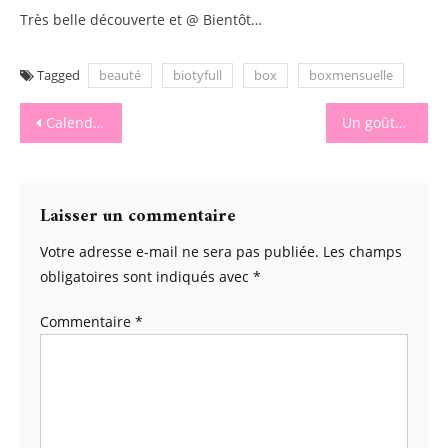
Très belle découverte et @ Bientôt…
Tagged
beauté
biotyfull
box
boxmensuelle
Navigation
Calendrier d’avent anniversaire : une belle idée
Un goûter fun avec Cecotec
de
l’article
Laisser un commentaire
Votre adresse e-mail ne sera pas publiée.
Les champs
obligatoires sont indiqués avec
*
Commentaire
*