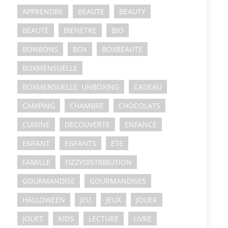
APPRENDRE
BEAUTE
BEAUTY
BEAUTÉ
BIENETRE
BIO
BONBONS
BOX
BOXBEAUTE
BOXMENSUELLE
BOXMENSUELLE; UNBOXING
CADEAU
CAMPING
CHAMBRE
CHOCOLATS
CUISINE
DECOUVERTE
ENFANCE
ENFANT
ENFANTS
ETE
FAMILLE
FIZZYDISTRIBUTION
GOURMANDISE
GOURMANDISES
HALLOWEEN
JEU
JEUX
JOUER
JOUET
KIDS
LECTURE
LIVRE