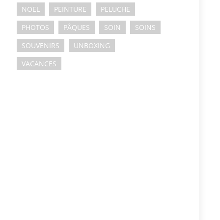
NOEL
PEINTURE
PELUCHE
PHOTOS
PÂQUES
SOIN
SOINS
SOUVENIRS
UNBOXING
VACANCES