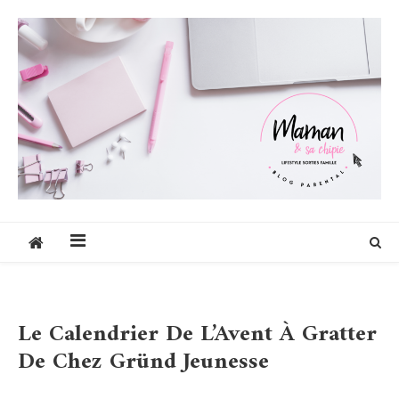
Skip
to
content
Maman et sa chipie
Blog Parental Lifestyle Sorties Famille
Le Calendrier De L’Avent À Gratter
De Chez Gründ Jeunesse
Activités
Blog
Non Classé