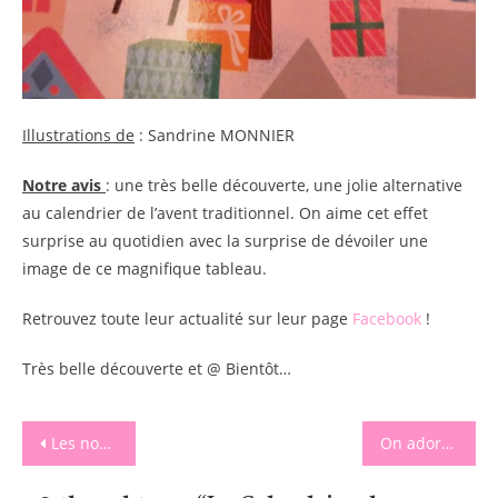
Illustrations de
: Sandrine MONNIER
Notre avis
: une très belle découverte, une jolie alternative
au calendrier de l’avent traditionnel. On aime cet effet
surprise au quotidien avec la surprise de dévoiler une
image de ce magnifique tableau.
Retrouvez toute leur actualité sur leur page
Facebook
!
Très belle découverte et @ Bientôt…
Navigation
Les nouveautés Helvetiq
On adoré jouer à « Mon jeu de défis Smiley » !
de