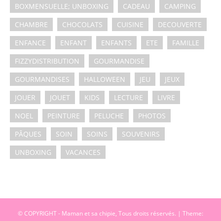
BOXMENSUELLE; UNBOXING
CADEAU
CAMPING
CHAMBRE
CHOCOLATS
CUISINE
DECOUVERTE
ENFANCE
ENFANT
ENFANTS
ETE
FAMILLE
FIZZYDISTRIBUTION
GOURMANDISE
GOURMANDISES
HALLOWEEN
JEU
JEUX
JOUER
JOUET
KIDS
LECTURE
LIVRE
NOEL
PEINTURE
PELUCHE
PHOTOS
PÂQUES
SOIN
SOINS
SOUVENIRS
UNBOXING
VACANCES
© COPYRIGHT - Maman et sa chipie, Tous droits réservés.
|
Theme: