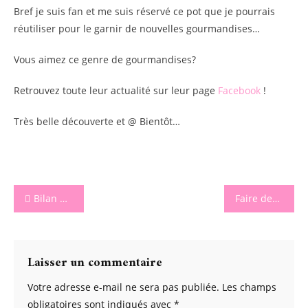
Bref je suis fan et me suis réservé ce pot que je pourrais
réutiliser pour le garnir de nouvelles gourmandises…
Vous aimez ce genre de gourmandises?
Retrouvez toute leur actualité sur leur page
Facebook
!
Très belle découverte et @ Bientôt…
Navigation
Bilan quatrième semaine du programme Comme J’aime
Faire des grimaces et tirer la langue sont autorisés avec MIMIQ BODY
de
l’article
Laisser un commentaire
Votre adresse e-mail ne sera pas publiée.
Les champs
obligatoires sont indiqués avec
*