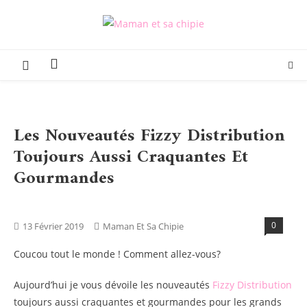
Skip
to
Maman et sa chipie
Blog Parental Lifestyle Sorties Famille
content
Les Nouveautés Fizzy Distribution
Toujours Aussi Craquantes Et
Gourmandes
Blog
Boxs
Tests Produits
0
13 Février 2019
Maman Et Sa Chipie
Coucou tout le monde ! Comment allez-vous?
Aujourd’hui je vous dévoile les nouveautés
Fizzy Distribution
toujours aussi craquantes et gourmandes pour les grands