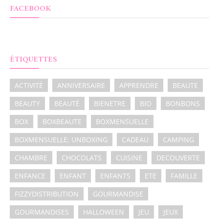
FACEBOOK
ÉTIQUETTES
ACTIVITÉ
ANNIVERSAIRE
APPRENDRE
BEAUTE
BEAUTY
BEAUTÉ
BIENETRE
BIO
BONBONS
BOX
BOXBEAUTE
BOXMENSUELLE
BOXMENSUELLE; UNBOXING
CADEAU
CAMPING
CHAMBRE
CHOCOLATS
CUISINE
DECOUVERTE
ENFANCE
ENFANT
ENFANTS
ETE
FAMILLE
FIZZYDISTRIBUTION
GOURMANDISE
GOURMANDISES
HALLOWEEN
JEU
JEUX