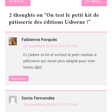
Navigation
C’est bientôt Noël ! On fait le plein de gourmandises chez Fizzy Distribution
On découvre une nouvelle région avec La Box des Petites Cocottes
de
2 thoughts on “
On test le petit kit de
l’article
pâtisserie des éditions Usborne !
”
Fabienne Forquès
29 novembre 2018 à 15 h 57 min
Cc j’adore ce kit et surtout le petit rouleau à
pâtisserie qui serait plus adapté pour mon
loulou 🤗😊
Répondre
Sonia Fernandez
29 novembre 2018 à 21 h 07 min