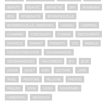
BEAUTY
BEAUTÉ
BIENETRE
BIO
BONBONS
BOX
BOXBEAUTE
BOXMENSUELLE
BOXMENSUELLE; UNBOXING
CADEAU
CAMPING
CHAMBRE
CHOCOLATS
CUISINE
DECOUVERTE
ENFANCE
ENFANT
ENFANTS
ETE
FAMILLE
FIZZYDISTRIBUTION
GOURMANDISE
GOURMANDISES
HALLOWEEN
JEU
JEUX
JOUER
JOUET
KIDS
LECTURE
LIVRE
NOEL
PEINTURE
PELUCHE
PHOTOS
PÂQUES
SOIN
SOINS
SOUVENIRS
UNBOXING
VACANCES