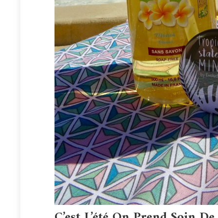
C’est L’été On Prend Soin D