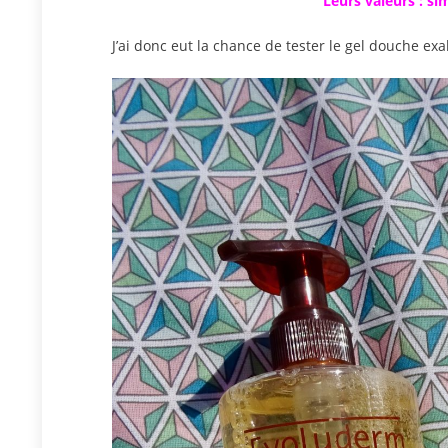
Leurs valeurs : sim
J’ai donc eut la chance de tester le gel douche exal