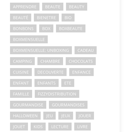
APPRENDRE
BEAUTE
BEAUTY
BEAUTÉ
BIENETRE
BIO
BONBONS
BOX
BOXBEAUTE
BOXMENSUELLE
BOXMENSUELLE; UNBOXING
CADEAU
CAMPING
CHAMBRE
CHOCOLATS
CUISINE
DECOUVERTE
ENFANCE
ENFANT
ENFANTS
ETE
FAMILLE
FIZZYDISTRIBUTION
GOURMANDISE
GOURMANDISES
HALLOWEEN
JEU
JEUX
JOUER
JOUET
KIDS
LECTURE
LIVRE