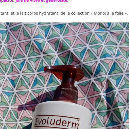
plicité, joie de vivre et générosité.
tant et le lait corps hydratant de la collection « Monoï à la folie ».