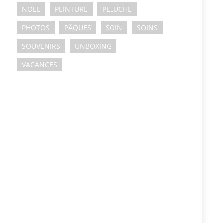
NOEL
PEINTURE
PELUCHE
PHOTOS
PÂQUES
SOIN
SOINS
SOUVENIRS
UNBOXING
VACANCES