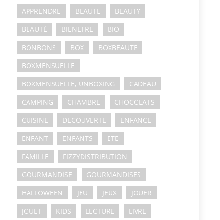
APPRENDRE
BEAUTE
BEAUTY
BEAUTÉ
BIENETRE
BIO
BONBONS
BOX
BOXBEAUTE
BOXMENSUELLE
BOXMENSUELLE; UNBOXING
CADEAU
CAMPING
CHAMBRE
CHOCOLATS
CUISINE
DECOUVERTE
ENFANCE
ENFANT
ENFANTS
ETE
FAMILLE
FIZZYDISTRIBUTION
GOURMANDISE
GOURMANDISES
HALLOWEEN
JEU
JEUX
JOUER
JOUET
KIDS
LECTURE
LIVRE