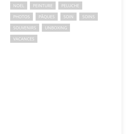
NOEL
PEINTURE
PELUCHE
PHOTOS
PÂQUES
SOIN
SOINS
SOUVENIRS
UNBOXING
VACANCES