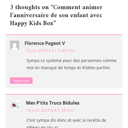
de
3 thoughts on “
Comment animer
l’article
l’anniversaire de son enfant avec
Happy Kids Box
”
Florence Pageot V
9 juin 2018 à 21 h 40 min
Sympa ce système pour des personnes comme
moi en manque de temps et d’idées parfois
Répondre
Mes P'tits Trucs Bidules
10 juin 2018 à 8 h 58 min
C’est sympa dis donc et avec la recette de
gâteau en plu =)