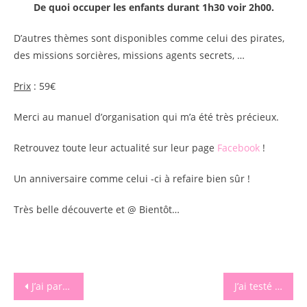
De quoi occuper les enfants durant 1h30 voir 2h00.
D’autres thèmes sont disponibles comme celui des pirates,
des missions sorcières, missions agents secrets, …
Prix
: 59€
Merci au manuel d’organisation qui m’a été très précieux.
Retrouvez toute leur actualité sur leur page
Facebook
!
Un anniversaire comme celui -ci à refaire bien sûr !
Très belle découverte et @ Bientôt…
Navigation
J’ai participé aux Efluent7, je vous raconte tout !
J’ai testé les plats minceur livrés, sains et gourmands à la fois !