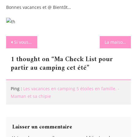
Bonnes vacances et @ Bientôt…
Navigation
Si vous aimez créer, vous aimerez la boutique Jeanne s’amuse.
La maison d’autrefois de chipie aux énergies du futur
de
1 thought on “
Ma Check List pour
l’article
partir au camping cet été
”
Ping :
Les vacances en camping 5 étoiles en famille. -
Maman et sa chipie
Laisser un commentaire