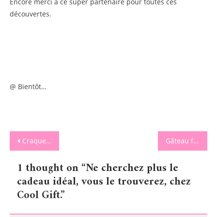
Encore merci à ce super partenaire pour toutes ces
découvertes.
@ Bientôt…
Navigation
Craquez pour les Cookies de chez Laudace.
Gâteau fraîcheur pour l’été.
de
1 thought on “
Ne cherchez plus le
l’article
cadeau idéal, vous le trouverez, chez
Cool Gift.
”