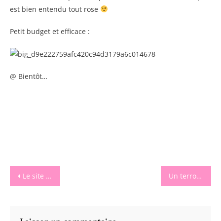
est bien entendu tout rose
Petit budget et efficace :
@ Bientôt…
Navigation
Le site idéal pour tous vos cadeaux !
Un terroir, une douceur, une gourmandise..
de
l’article