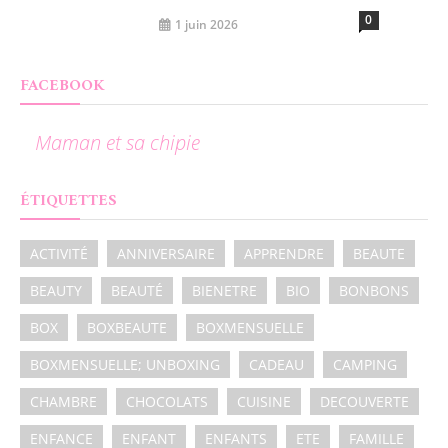
0
1 juin 2026
FACEBOOK
Maman et sa chipie
ÉTIQUETTES
ACTIVITÉ
ANNIVERSAIRE
APPRENDRE
BEAUTE
BEAUTY
BEAUTÉ
BIENETRE
BIO
BONBONS
BOX
BOXBEAUTE
BOXMENSUELLE
BOXMENSUELLE; UNBOXING
CADEAU
CAMPING
CHAMBRE
CHOCOLATS
CUISINE
DECOUVERTE
ENFANCE
ENFANT
ENFANTS
ETE
FAMILLE