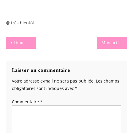
@ très bientôt…
Navigation
Lbox, Ma box du jour…
Mon activité de pâques ratée ;)
de
l’article
Laisser un commentaire
Votre adresse e-mail ne sera pas publiée.
Les champs
obligatoires sont indiqués avec
*
Commentaire
*