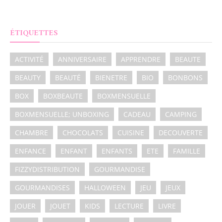
ÉTIQUETTES
ACTIVITÉ
ANNIVERSAIRE
APPRENDRE
BEAUTE
BEAUTY
BEAUTÉ
BIENETRE
BIO
BONBONS
BOX
BOXBEAUTE
BOXMENSUELLE
BOXMENSUELLE; UNBOXING
CADEAU
CAMPING
CHAMBRE
CHOCOLATS
CUISINE
DECOUVERTE
ENFANCE
ENFANT
ENFANTS
ETE
FAMILLE
FIZZYDISTRIBUTION
GOURMANDISE
GOURMANDISES
HALLOWEEN
JEU
JEUX
JOUER
JOUET
KIDS
LECTURE
LIVRE