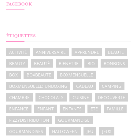
FACEBOOK
ÉTIQUETTES
ACTIVITÉ
ANNIVERSAIRE
APPRENDRE
BEAUTE
BEAUTY
BEAUTÉ
BIENETRE
BIO
BONBONS
BOX
BOXBEAUTE
BOXMENSUELLE
BOXMENSUELLE; UNBOXING
CADEAU
CAMPING
CHAMBRE
CHOCOLATS
CUISINE
DECOUVERTE
ENFANCE
ENFANT
ENFANTS
ETE
FAMILLE
FIZZYDISTRIBUTION
GOURMANDISE
GOURMANDISES
HALLOWEEN
JEU
JEUX