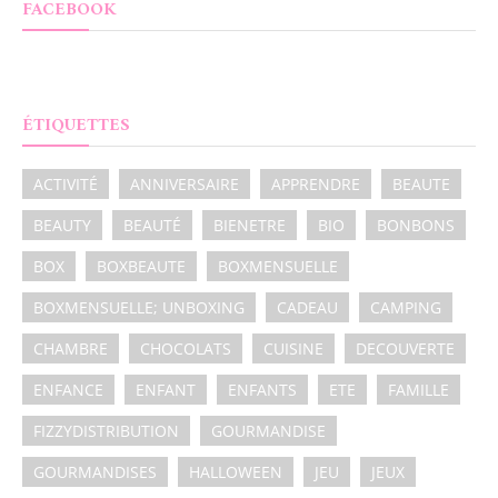
FACEBOOK
ÉTIQUETTES
ACTIVITÉ
ANNIVERSAIRE
APPRENDRE
BEAUTE
BEAUTY
BEAUTÉ
BIENETRE
BIO
BONBONS
BOX
BOXBEAUTE
BOXMENSUELLE
BOXMENSUELLE; UNBOXING
CADEAU
CAMPING
CHAMBRE
CHOCOLATS
CUISINE
DECOUVERTE
ENFANCE
ENFANT
ENFANTS
ETE
FAMILLE
FIZZYDISTRIBUTION
GOURMANDISE
GOURMANDISES
HALLOWEEN
JEU
JEUX