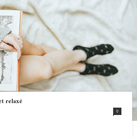
et relaxé
0