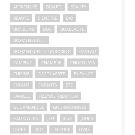
APPRENDRE
BEAUTE
BEAUTY
BEAUTÉ
BIENETRE
BIO
BONBONS
BOX
BOXBEAUTE
BOXMENSUELLE
BOXMENSUELLE; UNBOXING
CADEAU
CAMPING
CHAMBRE
CHOCOLATS
CUISINE
DECOUVERTE
ENFANCE
ENFANT
ENFANTS
ETE
FAMILLE
FIZZYDISTRIBUTION
GOURMANDISE
GOURMANDISES
HALLOWEEN
JEU
JEUX
JOUER
JOUET
KIDS
LECTURE
LIVRE