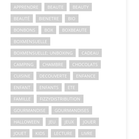
APPRENDRE
BEAUTE
BEAUTY
BEAUTÉ
BIENETRE
BIO
BONBONS
BOX
BOXBEAUTE
BOXMENSUELLE
BOXMENSUELLE; UNBOXING
CADEAU
CAMPING
CHAMBRE
CHOCOLATS
CUISINE
DECOUVERTE
ENFANCE
ENFANT
ENFANTS
ETE
FAMILLE
FIZZYDISTRIBUTION
GOURMANDISE
GOURMANDISES
HALLOWEEN
JEU
JEUX
JOUER
JOUET
KIDS
LECTURE
LIVRE