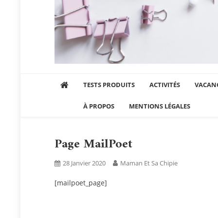
Maman et sa chipie
Blog Parental Lifestyle Sorties Famille
TESTS PRODUITS
ACTIVITÉS
VACANC
À PROPOS
MENTIONS LÉGALES
Page MailPoet
28 Janvier 2020
Maman Et Sa Chipie
[mailpoet_page]