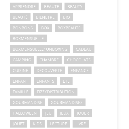
APPRENDRE
BEAUTE
BEAUTY
BEAUTÉ
BIENETRE
BIO
BONBONS
BOX
BOXBEAUTE
BOXMENSUELLE
BOXMENSUELLE; UNBOXING
CADEAU
CAMPING
CHAMBRE
CHOCOLATS
CUISINE
DECOUVERTE
ENFANCE
ENFANT
ENFANTS
ETE
FAMILLE
FIZZYDISTRIBUTION
GOURMANDISE
GOURMANDISES
HALLOWEEN
JEU
JEUX
JOUER
JOUET
KIDS
LECTURE
LIVRE