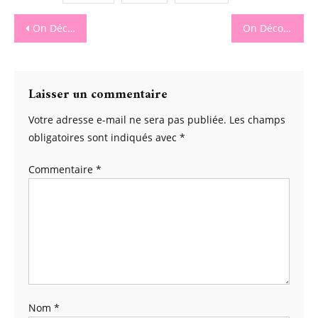
Navigation
On Découvre La Biotyfull Box Du Mois De Février
On Découvre La Biotyfull Box Du Mois De Mars
de
l’article
Laisser un commentaire
Votre adresse e-mail ne sera pas publiée.
Les champs
obligatoires sont indiqués avec
*
Commentaire
*
Nom
*