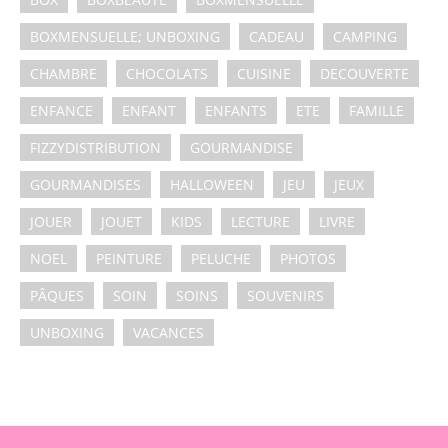
BOXMENSUELLE; UNBOXING
CADEAU
CAMPING
CHAMBRE
CHOCOLATS
CUISINE
DECOUVERTE
ENFANCE
ENFANT
ENFANTS
ETE
FAMILLE
FIZZYDISTRIBUTION
GOURMANDISE
GOURMANDISES
HALLOWEEN
JEU
JEUX
JOUER
JOUET
KIDS
LECTURE
LIVRE
NOEL
PEINTURE
PELUCHE
PHOTOS
PÂQUES
SOIN
SOINS
SOUVENIRS
UNBOXING
VACANCES