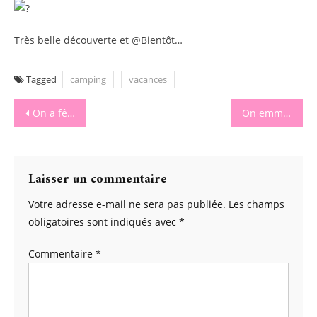
Très belle découverte et @Bientôt…
Tagged
camping
vacances
Navigation
On a fêté les 10 ans de chipie à Parcofolies
On emménage la chambre de chipie
de
l’article
Laisser un commentaire
Votre adresse e-mail ne sera pas publiée.
Les champs
obligatoires sont indiqués avec
*
Commentaire
*