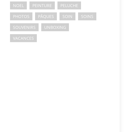
NOEL
PEINTURE
PELUCHE
PHOTOS
PÂQUES
SOIN
SOINS
SOUVENIRS
UNBOXING
VACANCES