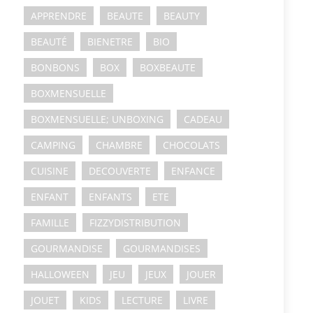
APPRENDRE
BEAUTE
BEAUTY
BEAUTÉ
BIENETRE
BIO
BONBONS
BOX
BOXBEAUTE
BOXMENSUELLE
BOXMENSUELLE; UNBOXING
CADEAU
CAMPING
CHAMBRE
CHOCOLATS
CUISINE
DECOUVERTE
ENFANCE
ENFANT
ENFANTS
ETE
FAMILLE
FIZZYDISTRIBUTION
GOURMANDISE
GOURMANDISES
HALLOWEEN
JEU
JEUX
JOUER
JOUET
KIDS
LECTURE
LIVRE