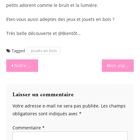
petits adorent comme le bruit et la lumière.
Etes-vous aussi adeptes des jeux et jouets en bois ?
Très belle découverte et @Bientôt…
Tagged
jouets en bois
Navigation
Notre Degusta Box Du Mois De Décembre
Mon aspirateur robot que j’adore !
de
l’article
Laisser un commentaire
Votre adresse e-mail ne sera pas publiée.
Les champs
obligatoires sont indiqués avec
*
Commentaire
*