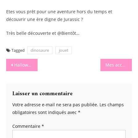
Etes vous prêt pour une aventure hors du temps et
découvrir une ère digne de Jurassic ?
Très belle découverte et @Bientôt…
Tagged
dinosaure
jouet
Navigation
Halloween s’invite à la maison !
Mes accessoires pour cet automne.
de
l’article
Laisser un commentaire
Votre adresse e-mail ne sera pas publiée.
Les champs
obligatoires sont indiqués avec
*
Commentaire
*