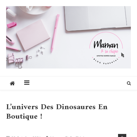
Skip
to
content
Maman et sa chipie
Blog Parental Lifestyle Sorties Famille
L’univers Des Dinosaures En
Boutique !
Blog