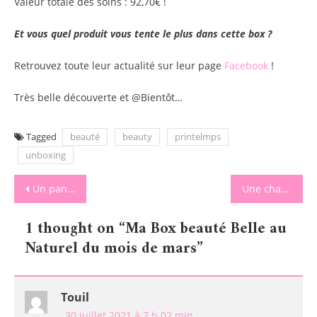
Valeur totale des soins : 92,70€ !
Et vous quel produit vous tente le plus dans cette box ?
Retrouvez toute leur actualité sur leur page
Facebook
!
Très belle découverte et @Bientôt…
Tagged
beauté
beauty
printelmps
unboxing
Navigation
Un panier gourmand pour Pâques
Une chasse aux œufs et bonbons de Pâques
de
1 thought on “
Ma Box beauté Belle au
l’article
Naturel du mois de mars
”
Touil
30 juillet 2021 à 7 h 02 min