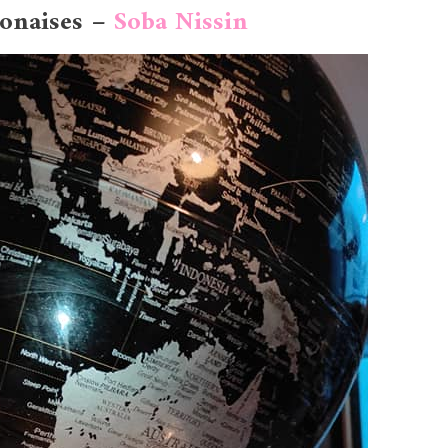
ponaises –
Soba Nissin