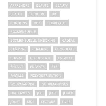
APPRENDRE
BEAUTE
BEAUTY
BEAUTÉ
BIENETRE
BIO
BONBONS
BOX
BOXBEAUTE
BOXMENSUELLE
BOXMENSUELLE; UNBOXING
CADEAU
CAMPING
CHAMBRE
CHOCOLATS
CUISINE
DECOUVERTE
ENFANCE
ENFANT
ENFANTS
ETE
FAMILLE
FIZZYDISTRIBUTION
GOURMANDISE
GOURMANDISES
HALLOWEEN
JEU
JEUX
JOUER
JOUET
KIDS
LECTURE
LIVRE