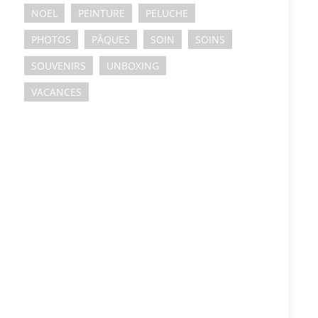
NOEL
PEINTURE
PELUCHE
PHOTOS
PÂQUES
SOIN
SOINS
SOUVENIRS
UNBOXING
VACANCES