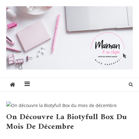
Skip
to
content
Maman et sa chipie
Blog Parental Lifestyle Sorties Famille
On Découvre La Biotyfull Box Du
Mois De Décembre
Blog
Boxs
Tests Produits