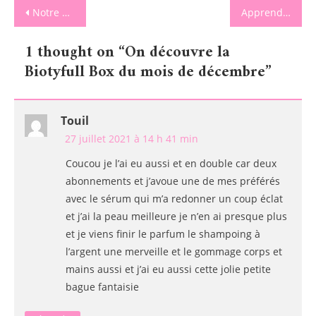
Navigation
Notre Degusta Box du mois de décembre
Apprendre l’anglais de façon interactive.
de
1 thought on “
On découvre la
l’article
Biotyfull Box du mois de décembre
”
Touil
27 juillet 2021 à 14 h 41 min
Coucou je l’ai eu aussi et en double car deux
abonnements et j’avoue une de mes préférés
avec le sérum qui m’a redonner un coup éclat
et j’ai la peau meilleure je n’en ai presque plus
et je viens finir le parfum le shampoing à
l’argent une merveille et le gommage corps et
mains aussi et j’ai eu aussi cette jolie petite
bague fantaisie