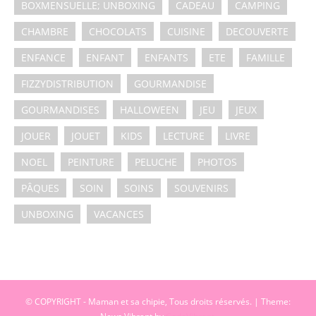
BOXMENSUELLE; UNBOXING
CADEAU
CAMPING
CHAMBRE
CHOCOLATS
CUISINE
DECOUVERTE
ENFANCE
ENFANT
ENFANTS
ETE
FAMILLE
FIZZYDISTRIBUTION
GOURMANDISE
GOURMANDISES
HALLOWEEN
JEU
JEUX
JOUER
JOUET
KIDS
LECTURE
LIVRE
NOEL
PEINTURE
PELUCHE
PHOTOS
PÂQUES
SOIN
SOINS
SOUVENIRS
UNBOXING
VACANCES
© COPYRIGHT - Maman et sa chipie, Tous droits réservés.
|
Theme: