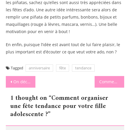
les piñatas, sachez qu’elles sont aussi très appréciées dans
les fêtes d’ado. Une autre idée intéressante sera alors de
remplir une piñata de petits parfums, bonbons, bijoux et
maquillages (rouge à lèvres, mascara, vernis…). Une belle
motivation pour en venir à bout !
En enfin, puisque l’idée est avant tout de lui faire plaisir, le
plus important est d’écouter ce que veut votre ado, non ?
Tagged
anniversaire
fête
tendance
Navigation
On découvre la Biotyfull Box du mois d’Avril.
Comment utiliser la communication non violente avec ses enfants ?
de
1 thought on “
Comment organiser
l’article
une fête tendance pour votre fille
adolescente ?
”