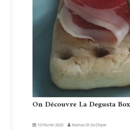
On Découvre La Degusta Box
Blog
Boxs
Tests Produits
10 Février 2020
Maman Et Sa Chipie