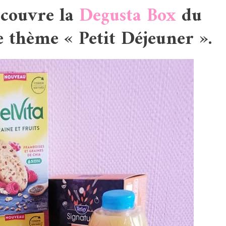
écouvre la
Degusta Box
du
e thème « Petit Déjeuner ».