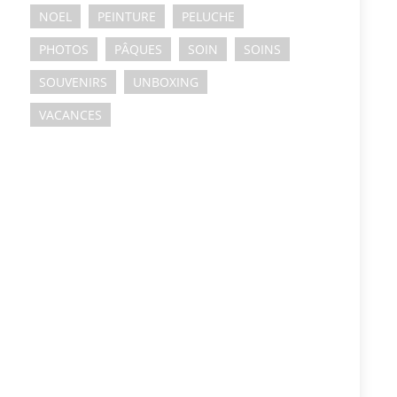
NOEL
PEINTURE
PELUCHE
PHOTOS
PÂQUES
SOIN
SOINS
SOUVENIRS
UNBOXING
VACANCES