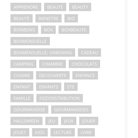
APPRENDRE
BEAUTE
BEAUTY
BEAUTÉ
BIENETRE
BIO
BONBONS
BOX
BOXBEAUTE
BOXMENSUELLE
BOXMENSUELLE; UNBOXING
CADEAU
CAMPING
CHAMBRE
CHOCOLATS
CUISINE
DECOUVERTE
ENFANCE
ENFANT
ENFANTS
ETE
FAMILLE
FIZZYDISTRIBUTION
GOURMANDISE
GOURMANDISES
HALLOWEEN
JEU
JEUX
JOUER
JOUET
KIDS
LECTURE
LIVRE