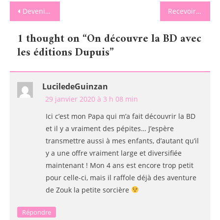
Navigation
Devenir apprenti sorcier avec Fabulus Potium – Jeux Dujardin
Recevoir une Box mensuelle de livres avec Boobox !
de
1 thought on “
On découvre la BD avec
l’article
les éditions Dupuis
”
LuciledeGuinzan
29 janvier 2020 à 3 h 08 min
Ici c’est mon Papa qui m’a fait découvrir la BD
et il y a vraiment des pépites… J’espère
transmettre aussi à mes enfants, d’autant qu’il
y a une offre vraiment large et diversifiée
maintenant ! Mon 4 ans est encore trop petit
pour celle-ci, mais il raffole déjà des aventure
de Zouk la petite sorcière
Répondre