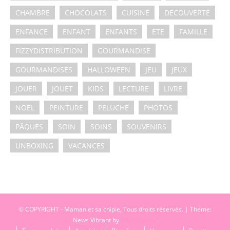
CHAMBRE
CHOCOLATS
CUISINE
DECOUVERTE
ENFANCE
ENFANT
ENFANTS
ETE
FAMILLE
FIZZYDISTRIBUTION
GOURMANDISE
GOURMANDISES
HALLOWEEN
JEU
JEUX
JOUER
JOUET
KIDS
LECTURE
LIVRE
NOEL
PEINTURE
PELUCHE
PHOTOS
PÂQUES
SOIN
SOINS
SOUVENIRS
UNBOXING
VACANCES
© COPYRIGHT - Maman et sa chipie, Tous droits réservés.
|
Theme:
News Vibrant by
CodeVibrant
.