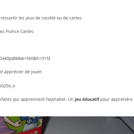
 ressortir les jeux de société ou de cartes.
hez France Cartes.
MOak0JqBk&w=560&h=315]
nt apprécier de jouer.
enfants qui apprennent l’alphabet. Un
jeu éducatif
pour apprendre