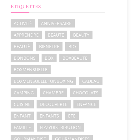
ÉTIQUETTES
ACTIVITÉ
ANNIVERSAIRE
APPRENDRE
BEAUTE
BEAUTY
BEAUTÉ
BIENETRE
BIO
BONBONS
BOX
BOXBEAUTE
BOXMENSUELLE
BOXMENSUELLE; UNBOXING
CADEAU
CAMPING
CHAMBRE
CHOCOLATS
CUISINE
DECOUVERTE
ENFANCE
ENFANT
ENFANTS
ETE
FAMILLE
FIZZYDISTRIBUTION
GOURMANDISE
GOURMANDISES