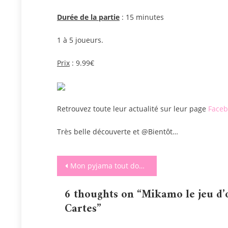
Durée de la partie
: 15 minutes
1 à 5 joueurs.
Prix
: 9.99€
Retrouvez toute leur actualité sur leur page
Faceb
Très belle découverte et @Bientôt…
Navigation
Mon pyjama tout doux de chez Boîte à Pyjama
de
6 thoughts on “
Mikamo le jeu d’o
l’article
Cartes
”