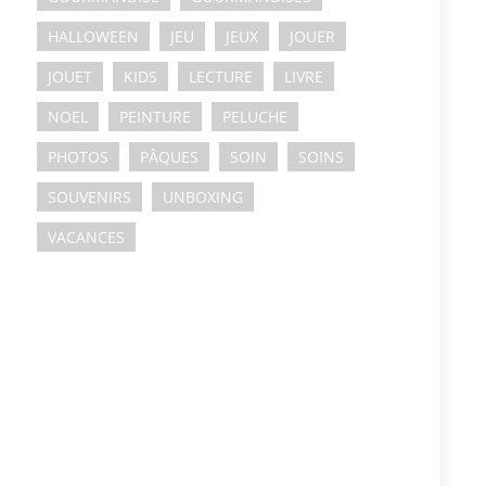
HALLOWEEN
JEU
JEUX
JOUER
JOUET
KIDS
LECTURE
LIVRE
NOEL
PEINTURE
PELUCHE
PHOTOS
PÂQUES
SOIN
SOINS
SOUVENIRS
UNBOXING
VACANCES