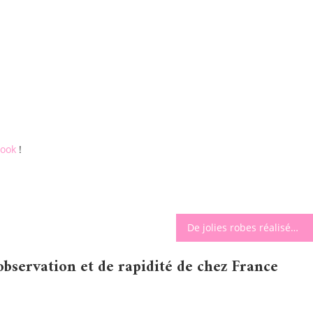
ook
!
De jolies robes réalisées avec de la Patarev – Sentosphère
bservation et de rapidité de chez France