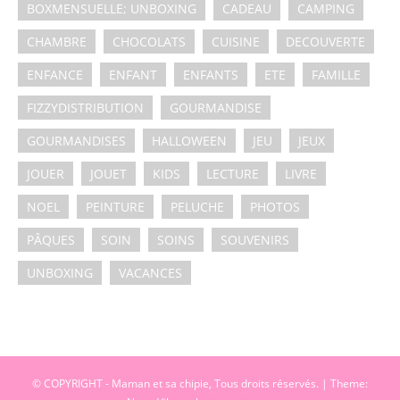
BOXMENSUELLE; UNBOXING
CADEAU
CAMPING
CHAMBRE
CHOCOLATS
CUISINE
DECOUVERTE
ENFANCE
ENFANT
ENFANTS
ETE
FAMILLE
FIZZYDISTRIBUTION
GOURMANDISE
GOURMANDISES
HALLOWEEN
JEU
JEUX
JOUER
JOUET
KIDS
LECTURE
LIVRE
NOEL
PEINTURE
PELUCHE
PHOTOS
PÂQUES
SOIN
SOINS
SOUVENIRS
UNBOXING
VACANCES
© COPYRIGHT - Maman et sa chipie, Tous droits réservés.
|
Theme: