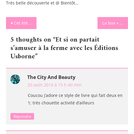
Très belle découverte et @ Bientôt…
Navigation
Cet été c’est tatouages bijoux à volonté avec Sentosphère
La box « rentrée des classes » de chipie avec Maped
de
5 thoughts on “
Et si on partait
l’article
s’amuser à la ferme avec les Éditions
Usborne
”
The City And Beauty
20 août 2019 à 15 h 40 min
Coucou j’adore ce style de livre qui fait deux en
1; très chouette activité d’ailleurs
Répondre