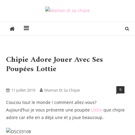
Skip
to
Maman et sa chipie
Blog Parental Lifestyle Sorties Famille
content
Chipie Adore Jouer Avec Ses
Poupées Lottie
Blog
Tests Produits
9
11 Juillet 2019
Maman Et Sa Chipie
Coucou tout le monde ! comment allez-vous?
Aujourd’hui je vous présente une poupée
Lottie
que chipie
adore car elle en a déjà une et y joue beaucoup.