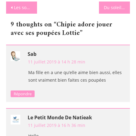
Navigation
Les souvenirs qu’on regardent et qu’on partagent en famille avec Smartphoto!
Du soleil et des légumes frais pour ensoleiller notre été avec Ensoleil’ade
de
9 thoughts on “
Chipie adore jouer
l’article
avec ses poupées Lottie
”
Sab
11 juillet 2019 à 14 h 28 min
Ma fille en a une qu’elle aime bien aussi, elles
sont vraiment bien faites ces poupées
Répondre
Le Petit Monde De Natieak
11 juillet 2019 à 16 h 36 min
Hello