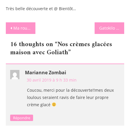
Très belle découverte et @ Bientôt…
Navigation
Ma routine beauté des pieds avec Evoluderm
Gatokilo une solution pour financer les projets à l’école tout en gourmandise !
de
16 thoughts on “
Nos crèmes glacées
l’article
maison avec Goliath
”
Marianne Zombai
30 avril 2019 à 9 h 33 min
Coucou, merci pour la découverte!!mes deux
loulous seraient ravis de faire leur propre
crème glacé
Répondre