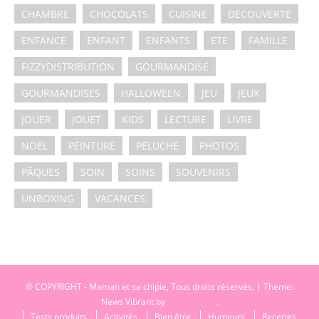
CHAMBRE
CHOCOLATS
CUISINE
DECOUVERTE
ENFANCE
ENFANT
ENFANTS
ETE
FAMILLE
FIZZYDISTRIBUTION
GOURMANDISE
GOURMANDISES
HALLOWEEN
JEU
JEUX
JOUER
JOUET
KIDS
LECTURE
LIVRE
NOEL
PEINTURE
PELUCHE
PHOTOS
PÂQUES
SOIN
SOINS
SOUVENIRS
UNBOXING
VACANCES
© COPYRIGHT - Maman et sa chipie, Tous droits réservés.
|
Theme:
News Vibrant by
CodeVibrant
.
Tests produits
Activités
Bien être
Humeurs
Recettes