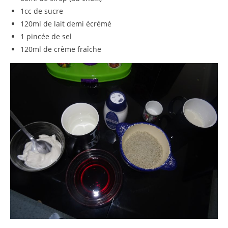
1cc de sucre
120ml de lait demi écrémé
1 pincée de sel
120ml de crème fraîche