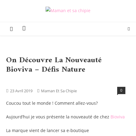
Skip
to
Maman et sa chipie
Blog Parental Lifestyle Sorties Famille
content
On Découvre La Nouveauté
Bioviva – Défis Nature
Activités
Blog
Tests Produits
0
23 Avril 2019
Maman Et Sa Chipie
Coucou tout le monde ! Comment allez-vous?
Aujourd’hui je vous présente la nouveauté de chez
Bioviva
La marque vient de lancer sa e-boutique