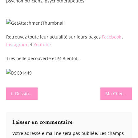
psychomotriciens, psychothérapeutes.
Retrouvez toute leur actualité sur leurs pages
Facebook
,
Instagram
et
Youtube
Très belle découverte et @ Bientôt…
Navigation
Dessiner sur les vitres c’est fun avec la box Maped Color’Peps
Ma Check List complète pour partir en vacances au camping en Mobile-Home
de
l’article
Laisser un commentaire
Votre adresse e-mail ne sera pas publiée.
Les champs