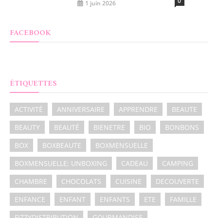
0
1 juin 2026
FACEBOOK
ÉTIQUETTES
ACTIVITÉ
ANNIVERSAIRE
APPRENDRE
BEAUTE
BEAUTY
BEAUTÉ
BIENETRE
BIO
BONBONS
BOX
BOXBEAUTE
BOXMENSUELLE
BOXMENSUELLE; UNBOXING
CADEAU
CAMPING
CHAMBRE
CHOCOLATS
CUISINE
DECOUVERTE
ENFANCE
ENFANT
ENFANTS
ETE
FAMILLE
FIZZYDISTRIBUTION
GOURMANDISE