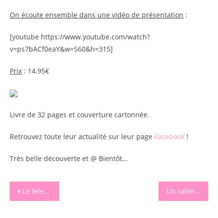
On écoute ensemble dans une vidéo de présentation
:
[youtube https://www.youtube.com/watch?
v=ps7bACf0eaY&w=560&h=315]
Prix
: 14.95€
Livre de 32 pages et couverture cartonnée.
Retrouvez toute leur actualité sur leur page
Facebook
!
Très belle découverte et @ Bientôt…
Navigation
Le telecran Joustra de notre enfance se refait une beauté !
Un calendrier de l’avent ludique et original avec Larousse
de