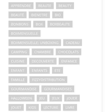
APPRENDRE
BEAUTE
BEAUTY
BEAUTÉ
BIENETRE
BIO
BONBONS
BOX
BOXBEAUTE
BOXMENSUELLE
BOXMENSUELLE; UNBOXING
CADEAU
CAMPING
CHAMBRE
CHOCOLATS
CUISINE
DECOUVERTE
ENFANCE
ENFANT
ENFANTS
ETE
FAMILLE
FIZZYDISTRIBUTION
GOURMANDISE
GOURMANDISES
HALLOWEEN
JEU
JEUX
JOUER
JOUET
KIDS
LECTURE
LIVRE