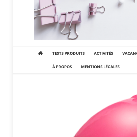
Maman et sa chipie
Blog Parental Lifestyle Sorties Famille
TESTS PRODUITS
ACTIVITÉS
VACANC
À PROPOS
MENTIONS LÉGALES