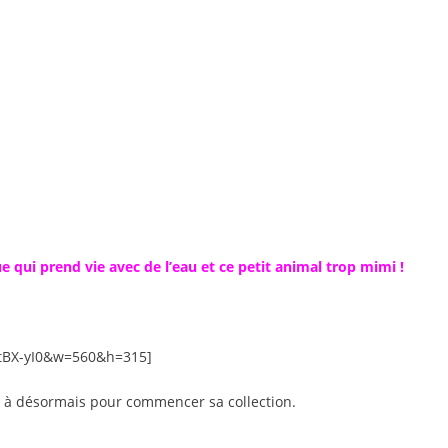
 qui prend vie avec de l’eau et ce petit animal trop mimi !
ztBX-yI0&w=560&h=315]
ie à désormais pour commencer sa collection.