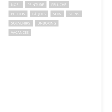
NOEL
PEINTURE
PELUCHE
PHOTOS
PÂQUES
SOIN
SOINS
SOUVENIRS
UNBOXING
VACANCES