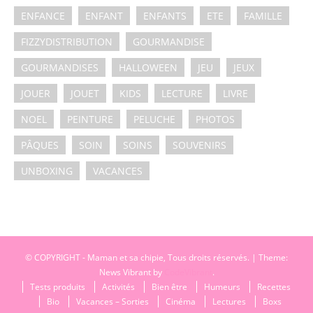
ENFANCE
ENFANT
ENFANTS
ETE
FAMILLE
FIZZYDISTRIBUTION
GOURMANDISE
GOURMANDISES
HALLOWEEN
JEU
JEUX
JOUER
JOUET
KIDS
LECTURE
LIVRE
NOEL
PEINTURE
PELUCHE
PHOTOS
PÂQUES
SOIN
SOINS
SOUVENIRS
UNBOXING
VACANCES
© COPYRIGHT - Maman et sa chipie, Tous droits réservés.
|
Theme:
News Vibrant by
CodeVibrant
.
Tests produits
Activités
Bien être
Humeurs
Recettes
Bio
Vacances – Sorties
Cinéma
Lectures
Boxs