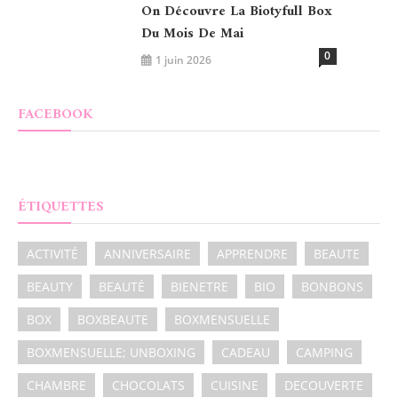
On Découvre La Biotyfull Box
Du Mois De Mai
0
1 juin 2026
FACEBOOK
ÉTIQUETTES
ACTIVITÉ
ANNIVERSAIRE
APPRENDRE
BEAUTE
BEAUTY
BEAUTÉ
BIENETRE
BIO
BONBONS
BOX
BOXBEAUTE
BOXMENSUELLE
BOXMENSUELLE; UNBOXING
CADEAU
CAMPING
CHAMBRE
CHOCOLATS
CUISINE
DECOUVERTE