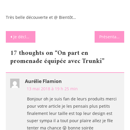
Très belle découverte et @ Bientôt…
Navigation
Je déclare la saison des barbecues ouverte avec Grillobois
Présentation du kit Pandacraft du mois de Mai
de
17 thoughts on “
On part en
l’article
promenade équipée avec Trunki
”
Aurélie Flamion
13 mai 2018 à 19 h 25 min
Bonjour oh je suis fan de leurs produits merci
pour votre article je les pensais plus petits
finalement leur taille est top leur design est
super sympa il a tout pour plaire allez je file
tenter ma chance 😜 bonne soirée