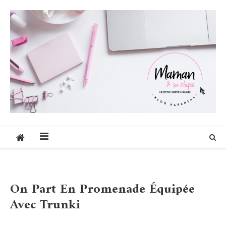
Skip
to
content
Maman et sa chipie
Blog Parental Lifestyle Sorties Famille
On Part En Promenade Équipée
Avec Trunki
Blog
Tests Produits